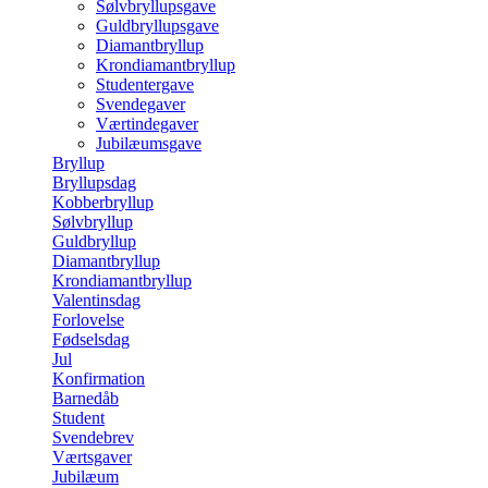
Sølvbryllupsgave
Guldbryllupsgave
Diamantbryllup
Krondiamantbryllup
Studentergave
Svendegaver
Værtindegaver
Jubilæumsgave
Bryllup
Bryllupsdag
Kobberbryllup
Sølvbryllup
Guldbryllup
Diamantbryllup
Krondiamantbryllup
Valentinsdag
Forlovelse
Fødselsdag
Jul
Konfirmation
Barnedåb
Student
Svendebrev
Værtsgaver
Jubilæum