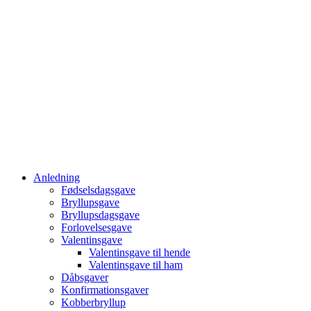
Anledning
Fødselsdagsgave
Bryllupsgave
Bryllupsdagsgave
Forlovelsesgave
Valentinsgave
Valentinsgave til hende
Valentinsgave til ham
Dåbsgaver
Konfirmationsgaver
Kobberbryllup