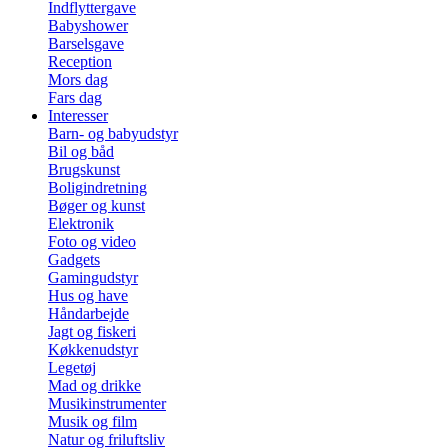
Indflyttergave
Babyshower
Barselsgave
Reception
Mors dag
Fars dag
Interesser
Barn- og babyudstyr
Bil og båd
Brugskunst
Boligindretning
Bøger og kunst
Elektronik
Foto og video
Gadgets
Gamingudstyr
Hus og have
Håndarbejde
Jagt og fiskeri
Køkkenudstyr
Legetøj
Mad og drikke
Musikinstrumenter
Musik og film
Natur og friluftsliv