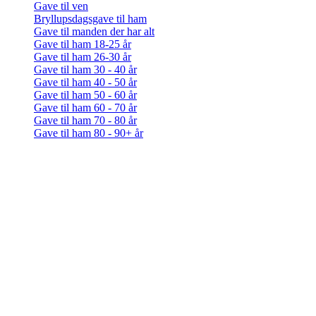
Gave til ven
Bryllupsdagsgave til ham
Gave til manden der har alt
Gave til ham 18-25 år
Gave til ham 26-30 år
Gave til ham 30 - 40 år
Gave til ham 40 - 50 år
Gave til ham 50 - 60 år
Gave til ham 60 - 70 år
Gave til ham 70 - 80 år
Gave til ham 80 - 90+ år